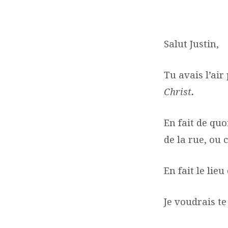
LETTRE
À
Salut Justin,
JUSTIN
Tu avais l’air
Christ
.
En fait de quo
de la rue, ou 
En fait le lie
Je voudrais te