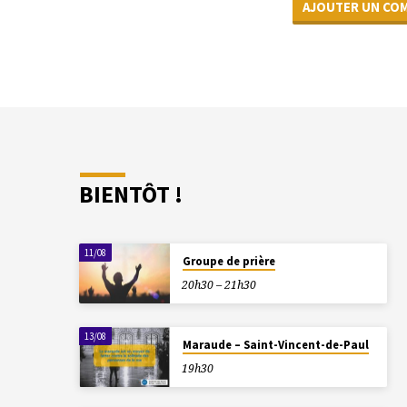
BIENTÔT !
11/08
Groupe de prière
20h30 – 21h30
13/08
Maraude – Saint-Vincent-de-Paul
19h30