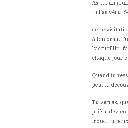
As-tu, un jour,
tu l’as vécu c’
Cette visitat
à ton désir. T
l’accueillir :
chaque jour e
Quand tu resse
peu, tu découv
Tu verras, qua
prière deviend
lequel tu peu