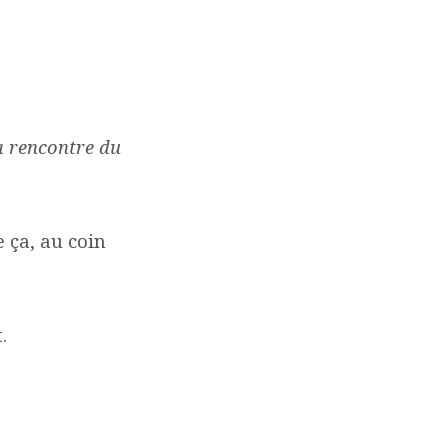
la rencontre du
e ça, au coin
.