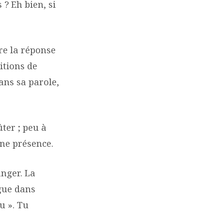
 ? Eh bien, si
re la réponse
itions de
dans sa parole,
ûter ; peu à
une présence.
anger. La
ogue dans
u ». Tu