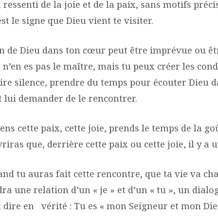
 ressenti de la joie et de la paix, sans motifs précis
est le signe que Dieu vient te visiter.
ion de Dieu dans ton cœur peut être imprévue ou êt
u n’en es pas le maître, mais tu peux créer les cond
 faire silence, prendre du temps pour écouter Dieu 
t lui demander de le rencontrer.
ns cette paix, cette joie, prends le temps de la go
riras que, derrière cette paix ou cette joie, il y a 
nd tu auras fait cette rencontre, que ta vie va ch
ra une relation d’un « je » et d’un « tu », un dial
x dire en vérité : Tu es « mon Seigneur et mon Die