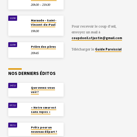
20h30 – 21h30
13/08
Maraude – Saint-
Vincent-de-Paul
Pour recevoir le coup d’œil,
19h30
envoyez un mail à
coupdoeil.stjustin@gmail.com
22/08
Prière des pères
Télécharger le
Guide Paroissial
20h45
NOS DERNIERS ÉDITOS
14/12
Que venez-vous
voir ?
07/12
« Notre cœur est
sans repos »
30/11
Prêts pour un
nouveau départ ?