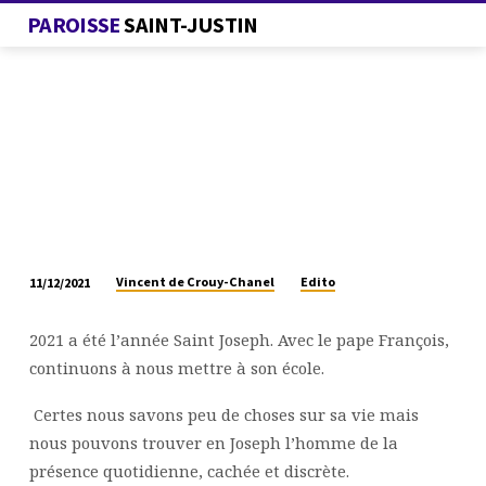
PAROISSE
SAINT-JUSTIN
Vincent de Crouy-Chanel
Edito
11/12/2021
A
L’ÉCOLE
2021 a été l’année Saint Joseph. Avec le pape François,
DE
continuons à nous mettre à son école.
SAINT
JOSEPH
Certes nous savons peu de choses sur sa vie mais
nous pouvons trouver en Joseph l’homme de la
présence quotidienne, cachée et discrète.