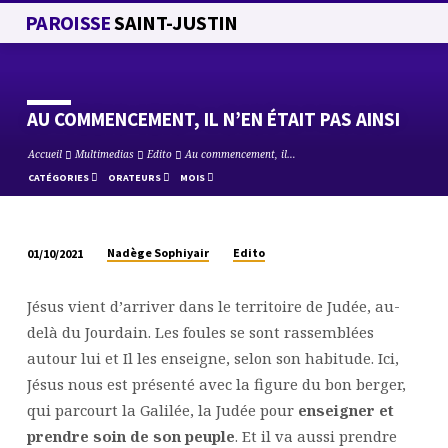
PAROISSE
SAINT-JUSTIN
AU COMMENCEMENT, IL N’EN ÉTAIT PAS AINSI
Accueil
Multimedias
Edito
Au commencement, il…
CATÉGORIES
ORATEURS
MOIS
Nadège Sophiyair
Edito
01/10/2021
AU
COMMENCEMENT,
Jésus vient d’arriver dans le territoire de Judée, au-
IL
delà du Jourdain. Les foules se sont rassemblées
N’EN
autour lui et Il les enseigne, selon son habitude. Ici,
ÉTAIT
Jésus nous est présenté avec la figure du bon berger,
PAS
qui parcourt la Galilée, la Judée pour
enseigner et
AINSI
prendre soin de son peuple
. Et il va aussi prendre