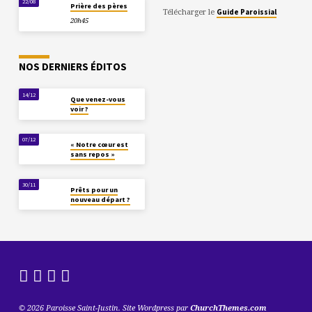
22/08
Prière des pères
Télécharger le
Guide Paroissial
20h45
NOS DERNIERS ÉDITOS
14/12
Que venez-vous
voir ?
07/12
« Notre cœur est
sans repos »
30/11
Prêts pour un
nouveau départ ?
© 2026 Paroisse Saint-Justin. Site Wordpress par
ChurchThemes.com