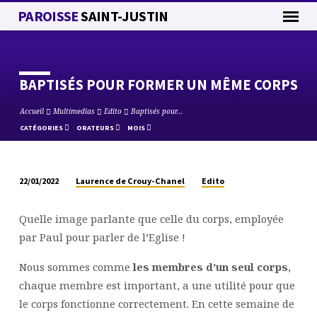
PAROISSE
SAINT-JUSTIN
BAPTISÉS POUR FORMER UN MÊME CORPS
Accueil
Multimedias
Edito
Baptisés pour…
CATÉGORIES
ORATEURS
MOIS
Laurence de Crouy-Chanel
Edito
22/01/2022
BAPTISÉS
POUR
Quelle image parlante que celle du corps, employée
FORMER
par Paul pour parler de l’Eglise !
UN
MÊME
Nous sommes comme
les membres d’un seul corps
,
CORPS
chaque membre est important, a une utilité pour que
le corps fonctionne correctement. En cette semaine de