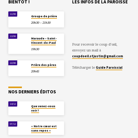
BIENTÔT !
LES INFOS DE LA PAROISSE
11/08
Groupe de prière
20h30 – 21h30
13/08
Maraude – Saint-
Vincent-de-Paul
Pour recevoir le coup d’œil,
19h30
envoyez un mail à
coupdoeil.stjustin@gmail.com
22/08
Prière des pères
Télécharger le
Guide Paroissial
20h45
NOS DERNIERS ÉDITOS
14/12
Que venez-vous
voir ?
07/12
« Notre cœur est
sans repos »