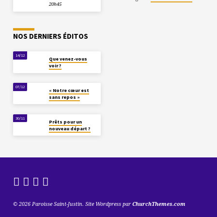
20h45
NOS DERNIERS ÉDITOS
14/12
Que venez-vous
voir ?
07/12
« Notre cœur est
sans repos »
30/11
Prêts pour un
nouveau départ ?
© 2026 Paroisse Saint-Justin. Site Wordpress par
ChurchThemes.com