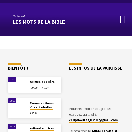
Suivant
LES MOTS DE LA BIBLE
BIENTÔT !
LES INFOS DE LA PAROISSE
11/08
Groupe de prière
20h30 – 21h30
13/08
Maraude – Saint-
Vincent-de-Paul
Pour recevoir le coup d’œil,
19h30
envoyez un mail à
coupdoeil.stjustin@gmail.com
22/08
Prière des pères
Télécharger le
Guide Paroissial