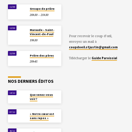
11/08
Groupe de prière
20h30 – 21h30
13/08
Maraude – Saint-
Vincent-de-Paul
Pour recevoir le coup d’œil,
19h30
envoyez un mail à
coupdoeil.stjustin@gmail.com
22/08
Prière des pères
Télécharger le
Guide Paroissial
20h45
NOS DERNIERS ÉDITOS
14/12
Que venez-vous
voir ?
07/12
« Notre cœur est
sans repos »
30/11