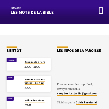
Suivant
LES MOTS DE LA BIBLE
BIENTÔT !
LES INFOS DE LA PAROISSE
DEMAIN
Groupe de prière
20h30 – 21h30
13/08
Maraude – Saint-
Vincent-de-Paul
Pour recevoir le coup d’œil,
19h30
envoyez un mail à
coupdoeil.stjustin@gmail.com
22/08
Prière des pères
Télécharger le
Guide Paroissial
20h45