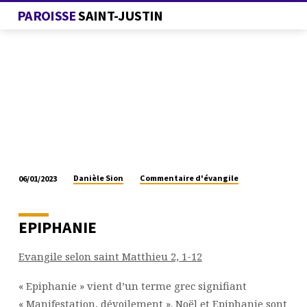
PAROISSE
SAINT-JUSTIN
Danièle Sion
Commentaire d'évangile
06/01/2023
COMMENTAIRE
D’ÉVANGILE
EPIPHANIE
Evangile selon saint Matthieu 2, 1-12
« Epiphanie » vient d’un terme grec signifiant
« Manifestation, dévoilement ». Noël et Epiphanie sont