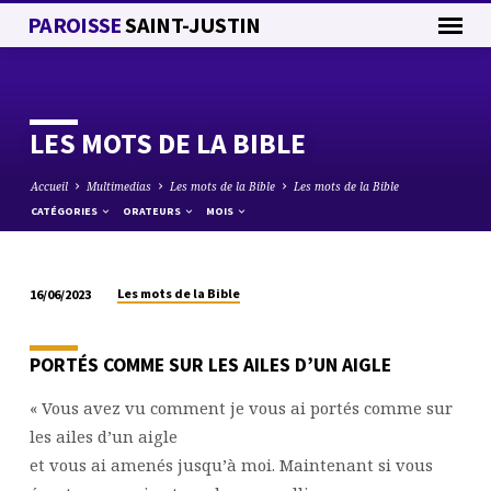
PAROISSE
SAINT-JUSTIN
LES MOTS DE LA BIBLE
Accueil
Multimedias
Les mots de la Bible
Les mots de la Bible
CATÉGORIES
ORATEURS
MOIS
Les mots de la Bible
16/06/2023
LES
MOTS
PORTÉS COMME SUR LES AILES D’UN AIGLE
DE
LA
« Vous avez vu comment je vous ai portés comme sur
BIBLE
les ailes d’un aigle
et vous ai amenés jusqu’à moi. Maintenant si vous