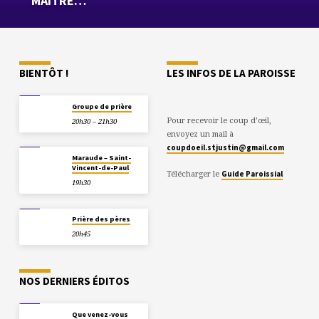
MAÎTRE…
BIENTÔT !
LES INFOS DE LA PAROISSE
11/08
Groupe de prière
Pour recevoir le coup d’œil,
20h30 – 21h30
envoyez un mail à
coupdoeil.stjustin@gmail.com
13/08
Maraude – Saint-
Vincent-de-Paul
Télécharger le
Guide Paroissial
19h30
22/08
Prière des pères
20h45
NOS DERNIERS ÉDITOS
14/12
Que venez-vous