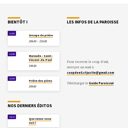
BIENTÔT !
LES INFOS DE LA PAROISSE
11/08
Groupe de prière
20h30 – 21h30
13/08
Maraude – Saint-
Vincent-de-Paul
Pour recevoir le coup d’œil,
19h30
envoyez un mail à
coupdoeil.stjustin@gmail.com
22/08
Prière des pères
Télécharger le
Guide Paroissial
20h45
NOS DERNIERS ÉDITOS
14/12
Que venez-vous
voir ?