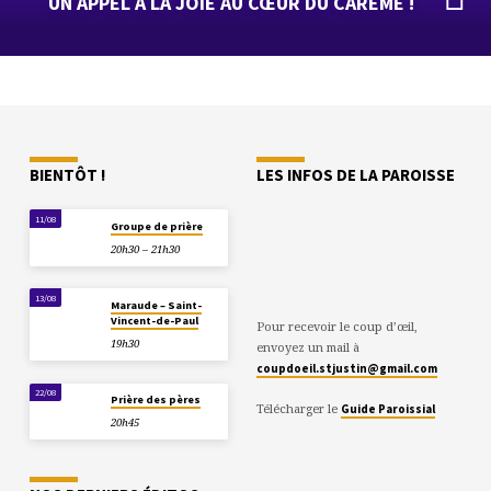
UN APPEL À LA JOIE AU CŒUR DU CARÊME !
BIENTÔT !
LES INFOS DE LA PAROISSE
11/08
Groupe de prière
20h30 – 21h30
13/08
Maraude – Saint-
Vincent-de-Paul
Pour recevoir le coup d’œil,
19h30
envoyez un mail à
coupdoeil.stjustin@gmail.com
22/08
Prière des pères
Télécharger le
Guide Paroissial
20h45