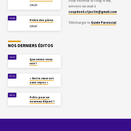
Pour recevoir le coup d’œil,
19h30
envoyez un mail à
coupdoeil.stjustin@gmail.com
22/08
Prière des pères
Télécharger le
Guide Paroissial
20h45
NOS DERNIERS ÉDITOS
14/12
Que venez-vous
voir ?
07/12
« Notre cœur est
sans repos »
30/11
Prêts pour un
nouveau départ ?