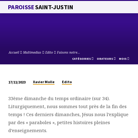
PAROISSE
SAINT-JUSTIN
Accueil
Multimedias
Edito
Faisons notre…
CATÉGORIES
ORATEURS
MOIS
Xavier Molle
Edito
17/11/2023
FAISONS
NOTRE
33ème dimanche du temps ordinaire (sur 34).
POSSIBLE
Liturgiquement, nous sommes tout près de la fin des
temps ! Ces derniers dimanches, Jésus nous l’explique
par des « paraboles », petites histoires pleines
d’enseignements.