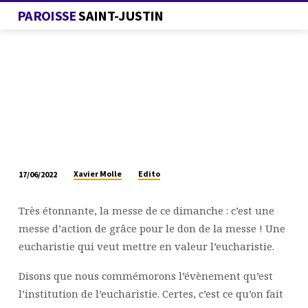
PAROISSE
SAINT-JUSTIN
Xavier Molle
Edito
17/06/2022
FÊTE
DU
Très étonnante, la messe de ce dimanche : c’est une
CORPS
messe d’action de grâce pour le don de la messe ! Une
ET
eucharistie qui veut mettre en valeur l’eucharistie.
DU
SANG
Disons que nous commémorons l’évènement qu’est
DU
l’institution de l’eucharistie. Certes, c’est ce qu’on fait
CHRIST