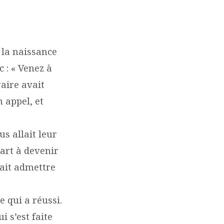
 la naissance
 : « Venez à
raire avait
 appel, et
us allait leur
part à devenir
vait admettre
e qui a réussi.
i s’est faite