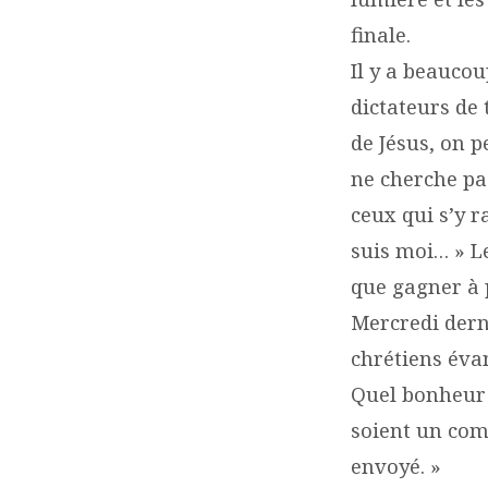
finale.
Il y a beauco
dictateurs de
de Jésus, on p
ne cherche pas
ceux qui s’y ra
suis moi… » Le
que gagner à p
Mercredi derni
chrétiens évan
Quel bonheur d
soient un com
envoyé. »