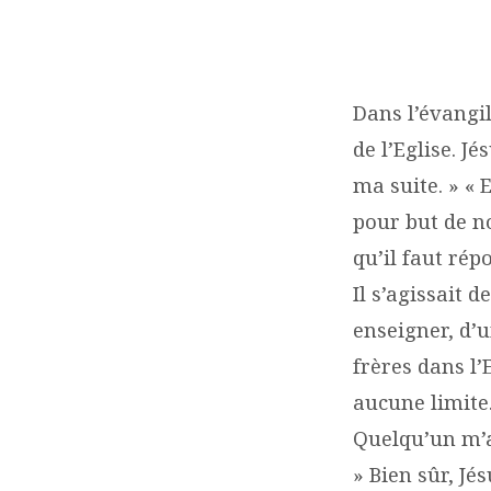
«
IL
Dans l’évangil
de l’Eglise. J
ENSEIGNAIT
ma suite. » « E
AVEC
pour but de no
qu’il faut ré
AUTORITÉ.
Il s’agissait d
»
enseigner, d’u
frères dans l’
(MC
aucune limite
1,22)
Quelqu’un m’av
» Bien sûr, Jé