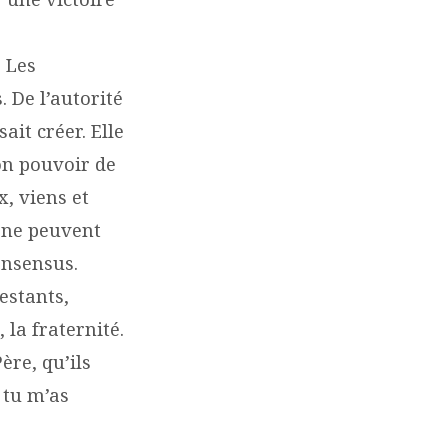
 Les
 De l’autorité
ait créer. Elle
son pouvoir de
x, viens et
e ne peuvent
onsensus.
estants,
 la fraternité.
ère, qu’ils
 tu m’as