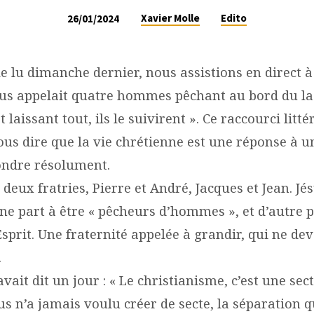
Xavier Molle
Edito
26/01/2024
e lu dimanche dernier, nous assistions en direct à
ésus appelait quatre hommes pêchant au bord du lac
t laissant tout, ils le suivirent ». Ce raccourci litté
us dire que la vie chrétienne est une réponse à un
pondre résolument.
e deux fratries, Pierre et André, Jacques et Jean. Jés
ne part à être « pêcheurs d’hommes », et d’autre 
Esprit. Une fraternité appelée à grandir, qui ne de
.
ait dit un jour : « Le christianisme, c’est une sect
sus n’a jamais voulu créer de secte, la séparation qu