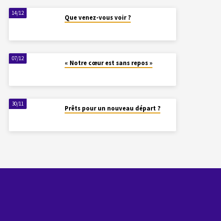
14/12
Que venez-vous voir ?
07/12
« Notre cœur est sans repos »
30/11
Prêts pour un nouveau départ ?