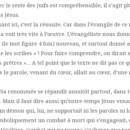
ec le reste des juifs est compréhensible, il s’agit pl
e Jésus.
sant ici, c’est la réussite. Car dans l’évangile de c
 voit très vite à l’œuvre. L’évangéliste nous donne
(le mot figure 4 fois) nouveau, et surtout donné a
 les scribes » ! Pour faire comprendre, on dirait 
prêtres »… A tel point que le texte ne dit pas ce q
s la parole, venant du cœur, allait au cœur, d’une
« Sa renommée se répandit aussitôt partout, dans t
 » Mais il faut dire aussi qu’entre-temps Jésus vena
 démon qui, lui, ne supportait ni les paroles ni l
symboliquement un combat à mort qui s’engageait, 
s ténèbres, combat qui ne pourra s’achever que par