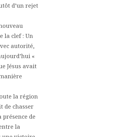
utôt d’un rejet
e nouveau
 la clef : Un
vec autorité,
aujourd’hui «
ue Jésus avait
 manière
oute la région
it de chasser
a présence de
entre la
 une victoire