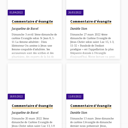
01/04/2022
26/03/2022
Commentaire d’évangile
Commentaire d’évangile
Jacqueline de Ravel
Danièle Sion
Dimanche 3 avril 5ème dimanche de
Dimanche 27 mars 2022 4ème
carême Evangile selon St Jean 8, 1-
dimanche de Carême Evangile de
11 La femme adultère : Dieu
Jésus-Christ selon saint Luc 15, 1-3,
libérateur On amène à Jésus une
11-32 « Parabole de l’enfant
femme coupable d’adultère. Ses
prodigue » est l’appellation la plus
accusateurs sont des scribes et des
fréquente donnée à l’évangile
pharisiens, des experts de la loi de
d’aujourd’hui. Notre lecture va peut-
Moïse, reconnus pour leur ferveur
être nous inciter à nous demander :
religieuse. «Maître, cette femme a été
quel titre aimerais-je lui donner ?
prise en flagrant délit d’adultère. Or
Les trois premiers versets du ch. 15
dans la loi, Moïse nous a ordonné de
présentent les auditeurs de Jésus :
lapider ces femmes-là, Et toi, qu’en
les pécheurs, qui transgressent les
dis-tu ?» Une occasion inespérée
lois divines mais font bon accueil à
pour eux de piéger Jésus.…
sa parole et les scribes et pharisiens,
bons juifs méritants, respectueux…
18/03/2022
11/03/2022
Commentaire d’évangile
Commentaire d’évangile
Jacqueline de Ravel
Danièle Sion
Dimanche 20 mars 2022 3ème
Dimanche 13 mars 2ème dimanche
dimanche de Carême Evangile de
de carême L’évangile de dimanche
Jésus-Christ selon saint Luc 13, 1-9
dernier nous présentait Jésus,