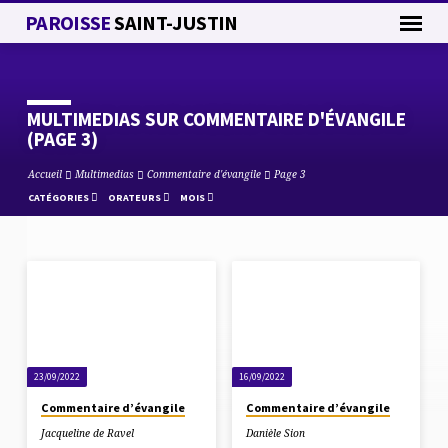
PAROISSE
SAINT-JUSTIN
MULTIMEDIAS SUR COMMENTAIRE D'ÉVANGILE
(PAGE 3)
Accueil
Multimedias
Commentaire d'évangile
Page 3
CATÉGORIES
ORATEURS
MOIS
MULTIMEDIAS
SUR
COMMENTAIRE
D'ÉVANGILE
23/09/2022
16/09/2022
(PAGE
3)
Commentaire d’évangile
Commentaire d’évangile
Jacqueline de Ravel
Danièle Sion