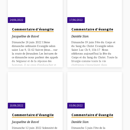
et la retrouve. Joie du père dont le
à moi » Il ne fait pas le tri dans
fils revient après avoir dilapidé…
cette foule, mais donne les exigences
à remplir…
24/06/2022
17/06/2022
Commentaire d’évangile
Commentaire d’évangile
Jacqueline de Ravel
Danièle Sion
Dimanche 26 juin 2022 13ème
Dimanche 19 juin Fête du Corps et
dimanche ordinaire Evangile selon
du Sang du Christ Evangile selon
saint Luc 9, 51-62 Suivre Jésus… sur
Saint Luc Ch 9, 11b-17 Nous
la route de Jérusalem Les lectures de
célébrons aujourd’hui la fête du
ce dimanche nous parlent des appels
Corps et du Sang du Christ. Toute la
du Seigneur et de la réponse des
liturgie comme toute la vie
hommes. il ne cesse d’embaucher et
chrétienne s’enracinent dans
son appel est pour tous sans
l’événement pascal de la Passion et
exception. Celui qui a été
de la Résurrection, dans le don de
totalement fidèle au Père jusqu’au
tout son être aux croyants : Jésus
bout, c’est Jésus lui-même. Il prend
est notre nourriture. Saint Luc
résolument la route de Jérusalem.
rapporte que lors du dernier repas
C’est une décision difficile, mais
de Jésus avec ses disciples, « Il prit
essentielle qu’il vient de prendre. Il…
du pain et…
10/06/2022
03/06/2022
Commentaire d’évangile
Commentaire d’évangile
Jacqueline de Ravel
Danièle Sion
Dimanche 12 juin 2022 Solennité de
Dimanche 5 juin Fête de la