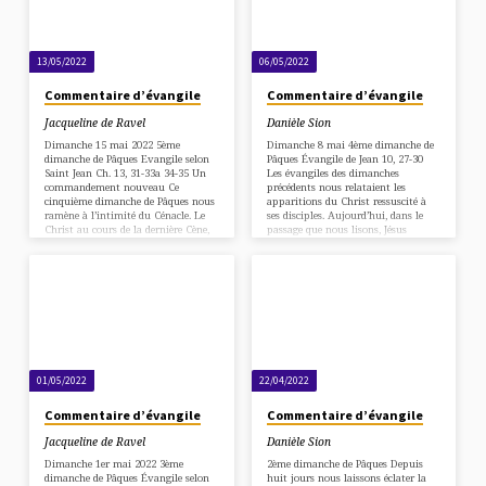
est…
aujourd’hui pour nous ? « Je vous
laisse ma paix, je vous…
13/05/2022
06/05/2022
Commentaire d’évangile
Commentaire d’évangile
Jacqueline de Ravel
Danièle Sion
Dimanche 15 mai 2022 5ème
Dimanche 8 mai 4ème dimanche de
dimanche de Pâques Evangile selon
Pâques Évangile de Jean 10, 27-30
Saint Jean Ch. 13, 31-33a 34-35 Un
Les évangiles des dimanches
commandement nouveau Ce
précédents nous relataient les
cinquième dimanche de Pâques nous
apparitions du Christ ressuscité à
ramène à l’intimité du Cénacle. Le
ses disciples. Aujourd’hui, dans le
Christ au cours de la dernière Cène,
passage que nous lisons, Jésus
quelques heures avant sa Passion et
confirme sa messianité en
sa mort sur la croix, institua le
s’identifiant au pasteur attendu : le
sacrement de l’Eucharistie en
Bon Berger annoncé par le prophète
laissant à ses disciples le «nouveau
Ezéchiel. Il a pour mission de
commandement de l’amour». Dans
connaître, conduire ses brebis et de
cet évangile, Saint Jean nous révèle
leur donner la vie éternelle.
l’essence même de ce message qui
Pourquoi ces quelques verset sont-ils
s’adresse à chacun…
si important pour nous ? Qu’est-ce
qui caractérise les…
01/05/2022
22/04/2022
Commentaire d’évangile
Commentaire d’évangile
Jacqueline de Ravel
Danièle Sion
Dimanche 1er mai 2022 3ème
2ème dimanche de Pâques Depuis
dimanche de Pâques Évangile selon
huit jours nous laissons éclater la