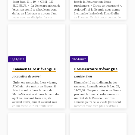
Saint Jean 21 1-19 » C’EST LE
joie de la Résurrection. Nous
SEIGNEUR « La 3ème apparition de
proclamons « Christ est ressuscité ».
Jésus ressuscité se déroule au bord
Aujourd’hui la liturgie nous donne
du lac de Tibériade et autour d’un
à entendre l’épisode de l’incrédulité
repas avec ses disciples. La vie
de Thomas. Ce récit nous permet de
ordinaire a repris ses droits, Pierre
réfléchir sur le sens de notre foi en
retourne à son activité de la pêche
Christ ressuscité. La croyance en la
en entraînant ses compagnons sur
Résurrection n’est pas évidente.
son bateau. Ils peinent toute la nuit
Thomas, appelé Didyme (c’est à dire
sans rien prendre ; au lever du jour,
Jumeau), qui est-il en réalité ? V 19
le Seigneur est là sur le…
à 23 : l’apparition aux disciples.
L’évangile de Jean, écrit bien après
la…
15/04/2022
08/04/2022
Commentaire d’évangile
Commentaire d’évangile
Jacqueline de Ravel
Danièle Sion
Christ est ressuscité, Il est vivant,
Dimanche 10 avril dimanche des
Allelluia ! Au matin de Pâques, il
rameaux Evangile selon St Luc 22,
faisait sombre dans le cœur de
14-25,56 Chaque année, nous lisons
Marie-Madeleine et dans le cœur des
pendant le dimanche des rameaux
apôtres. Pendant trois ans, ils
un récit de la Passion. Les trois
avaient suivi Jésus et avaient mis
derniers jours de la vie de Jésus sont
en lui toute leur foi, toute leur
racontés avec bien plus de détails
confiance et tout leur amour. Mais
que les trois ans de sa vie publique
voilà que depuis deux jours tout est
car cette Passion librement
fini. Jésus est mort sur la croix le
consentie donne tout son poids et
vendredi soir et c’est la fin d’une
tout son sens à sa vie. On lit ce récit
belle aventure. Ils étaient dans cet
dans les quatre évangiles, mais
état d’esprit quand, au matin…
chaque rédacteur raconte ces
mêmes…