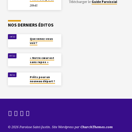
Télécharger le
Guide Paroissial
20h45
NOS DERNIERS ÉDITOS
14/12
Que venez-vous
voir ?
07/12
« Notre cœur est
sans repos »
30/11
Prêts pour un
nouveau départ ?
© 2026 Paroisse Saint-Justin. Site Wordpress par
ChurchThemes.com