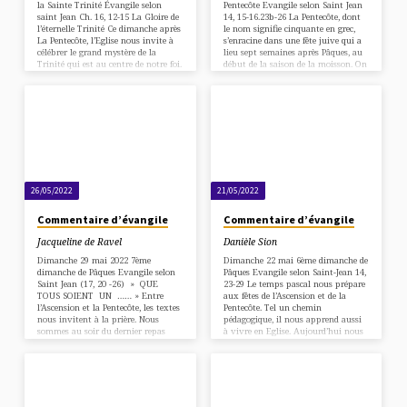
la Sainte Trinité Évangile selon
Pentecôte Evangile selon Saint Jean
saint Jean Ch. 16, 12-15 La Gloire de
14, 15-16.23b-26 La Pentecôte, dont
l’éternelle Trinité Ce dimanche après
le nom signifie cinquante en grec,
La Pentecôte, l’Eglise nous invite à
s’enracine dans une fête juive qui a
célébrer le grand mystère de la
lieu sept semaines après Pâques, au
Trinité qui est au centre de notre foi.
début de la saison de la moisson. On
Nous sommes tous invités à la joie.
y célèbre l’Alliance sinaïtique passée
Notre Dieu trois fois saint veut
entre Dieu et son peuple au cours de
nous faire partager sa sainteté. Elle
l’exode qui suivit la libération du
est offerte à tous, même aux
peuple esclave en Egypte. Les
pauvres pécheurs que nous
premiers chrétiens ont fait le
sommes. Ces dernières semaines,
rapprochement entre cette fête juive
nous avons vécu et célébré
et l’effusion de…
plusieurs…
26/05/2022
21/05/2022
Commentaire d’évangile
Commentaire d’évangile
Jacqueline de Ravel
Danièle Sion
Dimanche 29 mai 2022 7ème
Dimanche 22 mai 6ème dimanche de
dimanche de Pâques Evangile selon
Pâques Evangile selon Saint-Jean 14,
Saint Jean (17, 20 -26) » QUE
23-29 Le temps pascal nous prépare
TOUS SOIENT UN …… » Entre
aux fêtes de l’Ascension et de la
l’Ascension et la Pentecôte, les textes
Pentecôte. Tel un chemin
nous invitent à la prière. Nous
pédagogique, il nous apprend aussi
sommes au soir du dernier repas
à vivre en Eglise. Aujourd’hui nous
pascal, Jésus est entouré par ses
écoutons des extraits des dernières
disciples, ses compagnons de route.
recommandations de Jésus à ses
Il leur a déjà transmis par sa parole
disciples. Il calme leurs inquiétudes,
et par ses actes tout l’amour du Père
les assure de sa présence : ils
qui l’habitait et l’unissait à lui.
pourront vivre dans la joie. Ces
Jésus sent son heure approcher, il
promesses sont-elles encore valables