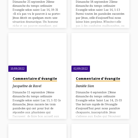
Dimanche 25 septembre 26ème
Dimanche 18 septembre 25ème
dimanche du temps ordinaire
dimanche du temps ordinaire
Evangile selon saint Luc 16, 19-31
Evangile selon saint Luc 16, 1-13
«Il n’a pas vu le pauvre à sa porte»
Parmi toutes les paraboles racontées
Jésus décrit en quelques mots une
par Jésus, celle d’aujourd’hui nous
situation dramatique. Un homme
laisse bien perplexe. N’incite-t-elle
riche et un pauvre mendiant, qui
pas à des conduites malhonnêtes, ou
habitent à proximité l’un de l’autre,
bien, Jésus ne provoque-t-il pas les
Le « riche » n’a pas de nom ; son
disciples pour les faire réagir ?
identité, c’est de s’habiller de
Comment l’employeur de notre récit,
vêtements somptueux, de faire des
« Un homme riche », peut-il faire
festins magnifiques et de vivre pour
l’éloge de son employé, gérant escroc
son propre bien-être. Par distraction,
avéré et faussaire en écritures ? Ce
il n’a pas vu, ou n’a pas voulu
gérant malhonnête démasqué doit
voir…
rendre les comptes de sa gestion à
son maître…
10/09/2022
02/09/2022
Commentaire d’évangile
Commentaire d’évangile
Jacqueline de Ravel
Danièle Sion
Dimanche 11 septembre 24ème
Dimanche 4 septembre 23ème
dimanche du temps ordinaire
dimanche du temps ordinaire
Evangile selon saint Luc 15, 1-32 Ce
Evangile selon Saint Luc 14, 25-33
dimanche, Jésus raconte les trois
Une lecture rapide de l’évangile
paraboles qui ont pour but de
d’aujourd’hui peut nous paraître
répondre aux pharisiens qui
choquante, inacceptable. Jésus
l’accusent de faire bon accueil aux
s’adresse aux foules qui l’écoutent
pécheurs. Ces trois paraboles sont
favorablement tout en faisant route
intimement liées. Joie du berger qui
avec lui. Le texte ne dit pas qu’ils se
retrouve celle de ses 100 brebis qui
sont engagés à le suivre. Jésus leur
s’était égarée, joie de la femme qui
précise ce qu’il attend de ses
perd l’une des 10 pièces qu’elle avait
disciples : v.26 « Si quelqu’un vient